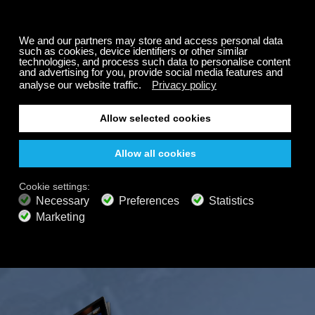
サマーセール
もお楽しみいただけます。厳選された音楽、自然の
購読料が最大50%オ
音、そしてリラックスできる雰囲気で、集中力を高め
たり、リラックスしたり、瞑想したり、深い眠りに落
フ。
ちたりと、思いのままに過ごせます。
無料
200以上のチャンネル
終わりのないリスニング
無料で聴く
プレミアムプラン
800以上の音楽チャンネル
広告なしの音楽
サウンドスケープミキサー
拡張プレイリスト
HDオーディオ
オファーを取得