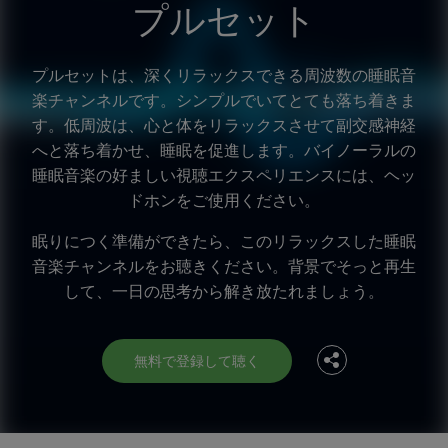
プルセット
プルセットは、深くリラックスできる周波数の睡眠音
楽チャンネルです。シンプルでいてとても落ち着きま
す。低周波は、心と体をリラックスさせて副交感神経
へと落ち着かせ、睡眠を促進します。バイノーラルの
睡眠音楽の好ましい視聴エクスペリエンスには、ヘッ
ドホンをご使用ください。
眠りにつく準備ができたら、このリラックスした睡眠
Facebook
音楽チャンネルをお聴きください。背景でそっと再生
して、一日の思考から解き放たれましょう。
Twitter
無料で登録して聴く