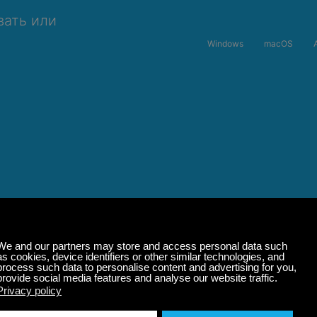
вать или
Windows
macOS