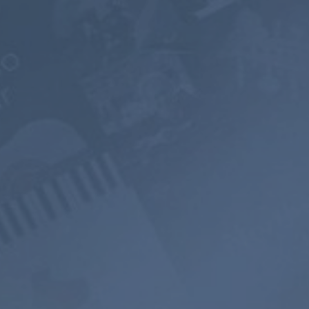
ПРЕМИУМ
2 ГОДА
НА ОДИН
ГОД
$199
$119.98
$119.4
$71.98
USD / 2 года
USD / год
равно $
4.97
в месяц
равно $
5.99
в месяц
Подписаться
Подписаться
700+
Прослушивание
Звуковой пейз
музыкальных
без рекламы
Микшер
каналов