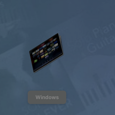
БЕСПЛАТНО
$0.00
USD / Месяц
Бесплатно
Windows
200+
музыкальных
каналов
FREE