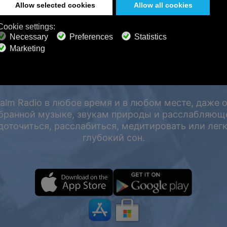
ШАЙТЕ КРУГЛОСУТОЧНО НА 
СТРОЙСТВАХ, ДАЖЕ ОФЛАЙ
lm Radio в любое время и в любом месте, даже 
бранной музыке, звукам природы и расслабляющ
оточиться, расслабиться, медитировать или легк
глубокий сон.
жа
 50%