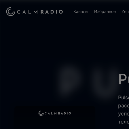
Каналы
Избранное
Zen
P
Puls
рас
усп
тел