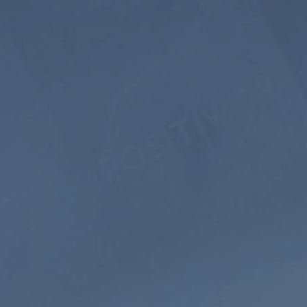
5 ЛЕТ
$399
$199.5
USD / 5 лет
равно $
3.32
в месяц
Подписаться
аж
Управляемая
Звуки
Медитация
Природы