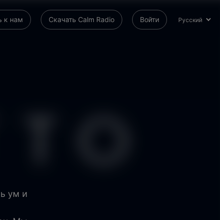
 к нам
Скачать Calm Radio
Войти
Русский
ь ум и