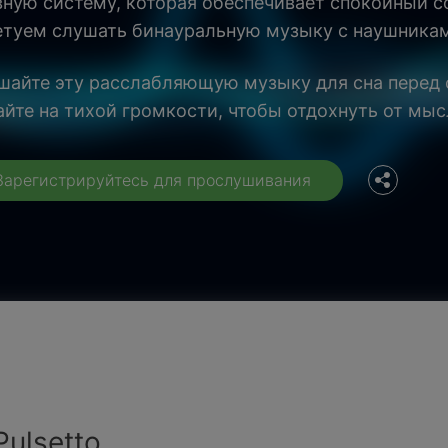
вную систему, которая обеспечивает спокойный с
етуем слушать бинауральную музыку с наушника
Facebook
шайте эту расслабляющую музыку для сна перед 
айте на тихой громкости, чтобы отдохнуть от мыс
Twitter
Зарегистрируйтесь для прослушивания
ulsetto