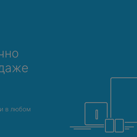
чно
 даже
 и в любом