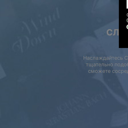
СЛУ
У
Наслаждайтесь Ca
тщательно подо
сможете сосред
Летняя распрода
Сэкономьте до
на подписке.