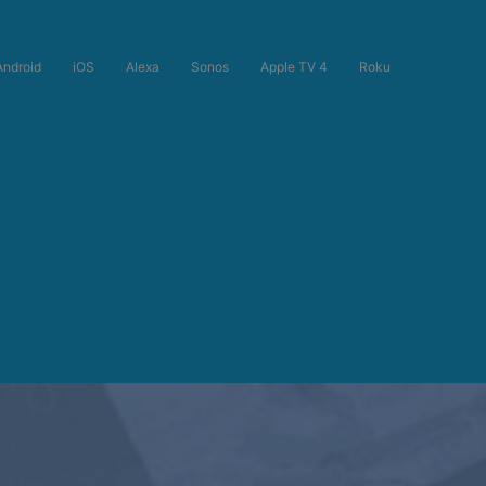
Android
iOS
Alexa
Sonos
Apple TV 4
Roku