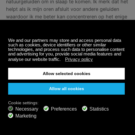
natuurgeluiden om in slaap te komen. Ik merk dat het
helpt als ik mijn oren afsluit voor andere geluiden
waardoor ik me beter kan concentreren op het enige
natuurgeluid dat ik hoor.
Sommige mensen geven de voorkeur aan Calm
Radio's Sleep channel. Het is een van onze
populairste muziek voor slaapkanalen. Ik heb deze
afspeellijst persoonlijk samengesteld met selecties
van lage drones, zeer loom, traag, etherisch en
zonder zang.
Ik raad het gebruik van een internetradio in de
slaapkamer ten zeerste aan om muziek of
natuurgeluiden af te spelen als slaapmiddel.
Internetradio’s
zijn betrouwbaarder dan mobiele
apparaten of computers voor het afspelen omdat ze
alleen wifi of bluetooth gebruiken. Je hebt geen dure
internetradio nodig omdat je toch slaapt...