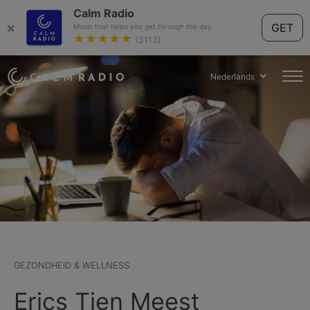
Calm Radio
×
GET
Music that helps you get through the day.
★★★★★
(3113)
Nederlands
GEZONDHEID & WELLNESS
Erics Tien Meest