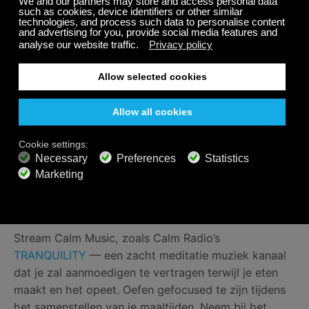
stream omgevingsgeluiden, zoals Calm Radio’s
meditatie muziek kanaal
DRONES
, om te helpen één
enkele focus op je meditatie oefeningen te hebben.
Adem natuurlijk, focus op je ademhaling en de
rustige op en neerwaartse bewegingen van je borst.
Voel het gewicht van je handen op je benen.
Apprecieer de steun van de aarde onder je. Laat elk
ongemak, elke afleiding, of gedachten die
binnendringen uit je geest drijven als passerende
wolken. Kom altijd terug naar de adem.
Bereiden van voeding
Stream Calm Music, zoals Calm Radio’s
TRANQUILITY
— een zacht meditatie muziek kanaal
dat je zal aanmoedigen te vertragen terwijl je eten
maakt en het opeet. Oefen gefocused te zijn tijdens
het samenstellen van je maaltijden. Neem bij het