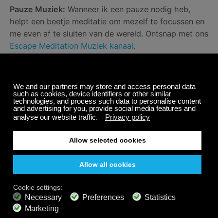
Pauze Muziek:
Wanneer ik een pauze nodig heb,
helpt een beetje meditatie om mezelf te focussen en
me even af te sluiten van de wereld. Ontsnap met ons
Escape Meditation Muziek kanaal
.
Wees Aardig
Thuis werken is niet meer hetzelfde als eerder. Het is
een hele nieuwe realiteit. Zorg dat je met je collegae
praat over je leven. Zo kan er een diepere band met
je collegae ontstaan en krijgen ze meer begrip voor
wat er buiten je werk om gebeurt.
Zelfs met alle tips die we je geven, moet je
onthouden dat dingen altijd veranderen. Zorg ervoor
dat je even terugkijkt en je routine of schema
aanpast als je tegen problemen aan loopt.