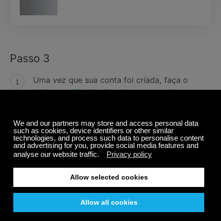
Passo 3
Uma vez que sua conta foi criada, faça o
login em
wifiradio-frontier.com
usando seu
endereço de e-mail e senha
Em seguida, selecione o menu “My Added
Stations” (Minhas estações adicionadas) no
menu “My Account” (Minha conta).
Selecione “Add Another Station” (Adicionar
outra estação)