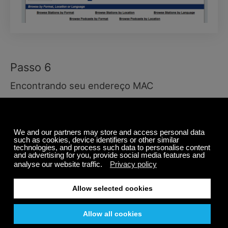
Passo 6
Encontrando seu endereço MAC
[O usuário atualizado apenas pela Ethernet do AVR-
5805, AVC-A1XV, AVR-4806, AVC-A11XV]
Quando você fez a folha de pedido de upgrade,
obteve o endereço MAC do seu produto usando o
aplicativo "Obter endereço MAC e pedido". Por favor,
use esse endereço MAC. Se você esqueceu isso, por
favor, execute o aplicativo "Obter endereço MAC e
Pedido" novamente. (Apenas para obter o endereço
MAC. Para reordenar não é necessário.)