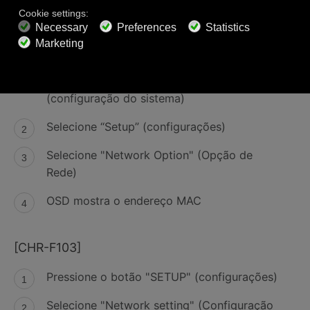
[O usuário atualizado em vídeo do AVR-5805,
AVC-A1XV, AVR-4806, AVC-A11XV or AVR-4306,
AVC-4320]
Pressione o botão "SYSTEM SETUP"
(configuração do sistema)
Selecione “Setup” (configurações)
Selecione "Network Option" (Opção de
Rede)
OSD mostra o endereço MAC
[CHR-F103]
Pressione o botão "SETUP" (configurações)
Selecione "Network setting" (Configuração