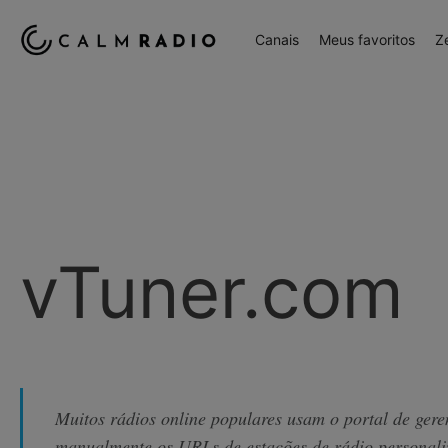
Canais
Meus favoritos
Z
vTuner.com
Muitos rádios online populares usam o portal de ger
manualmente os URLs de estações de rádio personali