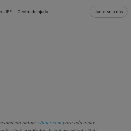
enLIFE
Centro de ajuda
Junte-se a nós
enciamento online
vTuner.com
para adicionar
zados da Calm Radio. Este é um método fácil