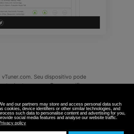
 vTuner.com. Seu dispositivo pode
. vtech.vtuner.com. Favor, verificar no
do site. Você também pode visitar o
site para obter mais detalhes.
ndereço MAC (MAC adress) do seu
conferir detalhes no manual do seu