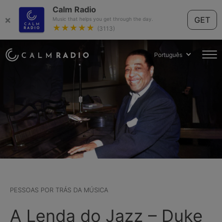
Calm Radio
×
GET
Music that helps you get through the day.
★★★★★
(3113)
Português
PESSOAS POR TRÁS DA MÚSICA
A Lenda do Jazz – Duke