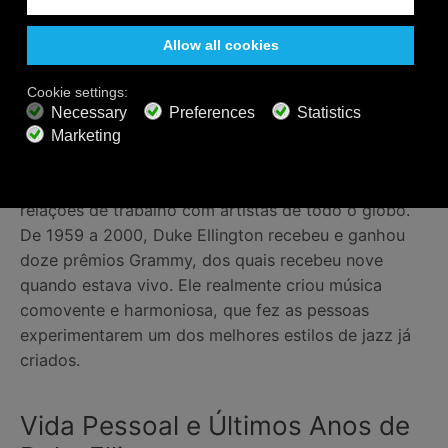
amigáveis no passado ou músicos mais jovens que
se concentravam em estilos diferentes. Durante esse
período, ele gravou músicas incríveis de jazz com
vários artistas como Louis Armstrong, Coleman
Hawkins, John Coltrane e outros. Logo depois, ele
estava se apresentando em todo o mundo. E uma
parte significativa de cada ano era gasta em viagens
ao exterior. Como consequência, ele formou novas
relações de trabalho com artistas de todo o globo.
De 1959 a 2000, Duke Ellington recebeu e ganhou
doze prêmios Grammy, dos quais recebeu nove
quando estava vivo. Ele realmente criou música
comovente e harmoniosa, que fez as pessoas
experimentarem um dos melhores estilos de jazz já
criados.
Vida Pessoal e Últimos Anos de