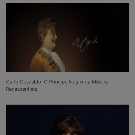
Carlo Gesualdo: O Príncipe Negro da Música
Renascentista