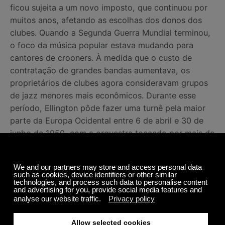
ficou sujeita a um novo imposto, que continuou por
muitos anos, afetando as escolhas dos donos dos
clubes. Quando a Segunda Guerra Mundial terminou,
o foco da música popular estava mudando para
cantores de crooners. À medida que o custo de
contratação de grandes bandas aumentava, os
proprietários de clubes agora consideravam grupos
de jazz menores mais econômicos. Durante esse
período, Ellington pôde fazer uma turnê pela maior
parte da Europa Ocidental entre 6 de abril e 30 de
junho de 1950, com a orquestra tocando por mais de
oitenta dias. Então, no final dos anos 1950, Ellington
e Strayhorn começaram a trabalhar na trilha sonora
de filmes, alguns de seus trabalhos incluem
“Anatomia de um Crime” e “Paris vive à noite”.
Então, no início dos anos 1960, Ellington abraçou a
ideia de gravar com artistas que haviam sido rivais