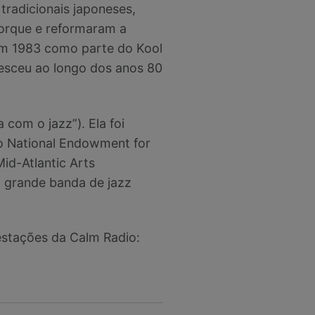
radicionais japoneses,
orque e reformaram a
em 1983 como parte do Kool
resceu ao longo dos anos 80
 com o jazz”). Ela foi
 o National Endowment for
id-Atlantic Arts
a grande banda de jazz
estações da Calm Radio: