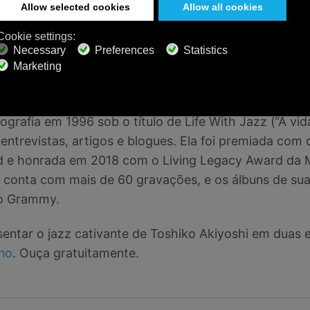
ntar com seu som nos anos 1970, infundindo temas t
suas composições. Ela e Lew se mudaram para Nova I
rquinos em 1982. A banda estreou no Carnegie Hall 
 de Toshiko como compositora e musicista prolífica c
grafia em 1996 sob o título de Life With Jazz (“A vida
entrevistas, artigos e blogues. Ela foi premiada com
d e honrada em 2018 com o Living Legacy Award da M
a conta com mais de 60 gravações, e os álbuns de su
o Grammy.
ntar o jazz cativante de Toshiko Akiyoshi em duas 
ano
. Ouça gratuitamente.