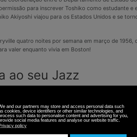
 permissão para inscrever Toshiko como estudante e 
ko Akiyoshi viajou para os Estados Unidos e se torno
ryville quatro noites por semana em março de 1956, c
ra valer enquanto vivia em Boston!
a ao seu Jazz
que em 1959, tocando em casas de jazz famosas como
ez turnês no Japão em 1961 e 1963, permanecendo no 
nday. Ela conheceu o saxofonista/flautista Lew Tabac
es se mudaram para Los Angeles em 1972 e formaram 
iyoshi Jazz Orchestra featuring Lew Tabackin
no ano 