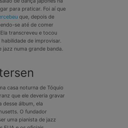
salão de dança japonês na
ar para praticar. Foi aí que
ercebeu
que, depois de
ecendo-se até de comer
 Ela transcreveu e tocou
 habilidade de improvisar.
e jazz numa grande banda.
tersen
ma casa noturna de Tóquio
anz que ele deveria gravar
a desse álbum, ela
husetts. O fundador
er uma pianista de jazz
 EUA e os oficiais