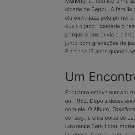
Manchúria. Toshiko tinha 
cidade de Beppu. A família 
ela ouviu jazz pela primeir
ouvir o jazz, “gastaria o r
porque o que ouvia era int
junto com gravações de jazz
Ela tinha 17 anos quando s
Um Encontr
Enquanto estava numa turnê
em 1952. Depois desse enco
com ela. O álbum,
Toshiko’
conseguiu uma bolsa de es
Lawrence Berk ficou impress
japonesa. Cerca de um ano