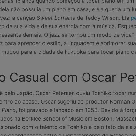
apenas 16 anos quando começou a tocar piano em um 
dela não possuía um piano em casa, e ela queria um lug
a vez: a canção
Sweet Lorraine
de Teddy Wilson. Ela
p
esto da sua vida e de sua energia com a música. Esqu
eressante demais. O jazz se tornou um modo de vida”.
 para aprender o estilo, a linguagem e aprimorar sua
e mudou para a cidade de Fukuoka para tocar piano d
o Casual com Oscar Pe
 pelo Japão, Oscar Petersen ouviu Toshiko tocar nu
ntro ao acaso, Oscar sugeriu ao produtor Norman Gr
s Piano
, foi gravado e lançado em 1953. Devido à forç
tudos na Berklee School of Music em Boston, Massac
ionado com o talento de Toshiko e pelo fato de ela s
 de coordenação entre o Departamento de Estado dos