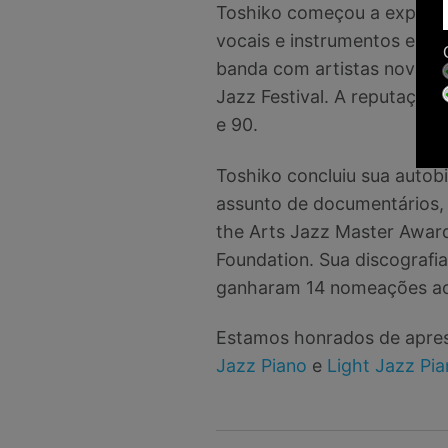
Toshiko começou a experime
vocais e instrumentos em 
banda com artistas nova-io
Jazz Festival. A reputação
e 90.
Toshiko concluiu sua autobio
assunto de documentários, 
the Arts Jazz Master Awar
Foundation. Sua discografi
ganharam 14 nomeações a
Estamos honrados de aprese
Jazz Piano
e
Light Jazz Pi