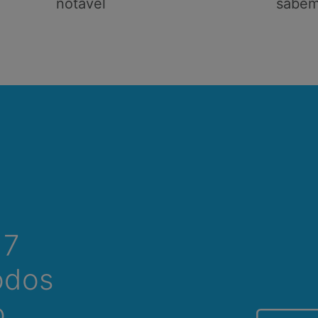
notável
sabem
 7
odos
o