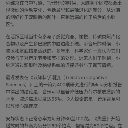
列维京在书中写道，“听音乐的时候，大脑各个区域都会出
现微妙的活动变化，包括最早和最晚进化的部分，从近端
的刚好位于双眼后的额叶一直到远端的位于脑后的小脑
区”。
在活跃区域当中有参与了感觉亢奋、愉悦，传输类阿片化
合物以及产生多巴胺的中脑边缘系统。听音乐的时候，小
脑区和基底核是活跃的。多年来，科学家们一直认为它们
仅参与了对音乐节奏和节拍的处理。近来人们了解到，小
脑区通过和额叶及脑缘系统的连接还参与了调节情绪。
最近发表在《认知科学潮流（Trends in Cognitive
Sciences）》上的一篇对400项研究进行的Meta分析报告
中得出的结论是，音乐可以显著降低压力荷尔蒙皮质醇的
水平，减少焦虑程度达65%。令人惊奇的是，音乐甚至可
以放慢心跳速度。
安静状态下正常心率为每分钟60至100次。《失重》开始
播放时的节奏为每分钟60个拍点，慢慢减为50个拍点。在