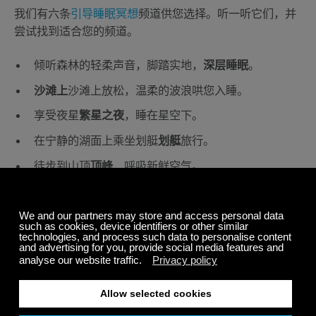
我们有六条
引导睡眠冥想
频道供您选择。听一听它们，并
尝试找到适合您的频道。
倾听森林的轻柔声音，脚踏实地，
深层睡眠
。
沙滩上
沙滩上放松，温柔的波浪哄您入睡。
享受夜星
繁星之夜
，睡在星空下。
在宁静的湖面上乘坐划艇
划艇
旅行。
徒步到山顶
顶峰
，呼吸新鲜空气。
躺在舒适的床上，在林中小屋
在树林里的小屋
里休
息。
分享