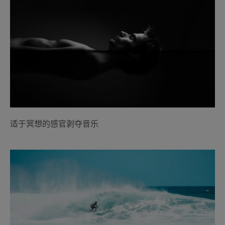
适于冥想的感官剥夺音乐