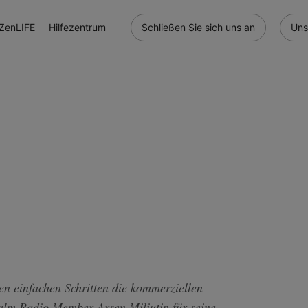
ZenLIFE
Hilfezentrum
Schließen Sie sich uns an
Uns
n einfachen Schritten die kommerziellen
lm Radio Member Arsen Miliutin für seine