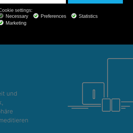
 Uhr
it und
k,
phäre
meditieren