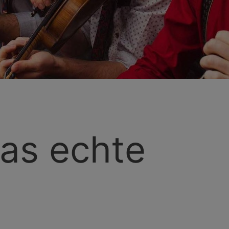
as echte
d