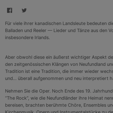
Für viele ihrer kanadischen Landsleute bedeuten d
Balladen und Reeler — Lieder und Tänze aus den Vo
insbesondere Irlands.
Aber obwohl diese ein äußerst wichtiger Aspekt der 
den zeitgenössischen Klängen von Neufundland und
Tradition ist eine Tradition, die immer wieder wec
und... überall aufgenommen und neu interpretiert h
Nehmen Sie die Oper. Noch Ende des 19. Jahrhund
“The Rock”, wie die Neufundländer ihre Heimat nenn
bereisen, brachten berühmte Chöre, Ensembles un
Kirchenmusik, Opern und Instrumentalstücke zu de