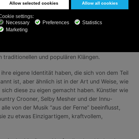
n stand.
tta und Great Big Sea, deren Musik traditionelle
erner Populärmusik und modernster Produktion
hrer Heimat zu Ruhm kamen. Obwohl sich beide
ihre Mitglieder und ihre Zeitgenossen in der
 traditionellen und populären Klängen.
ihre eigene Identität haben, die sich von dem Teil
nnt ist, aber ähnlich ist in der Art und Weise, wie
sich diese zu eigen gemacht haben. Künstler wie
ountry Crooner, Selby Mesher und der Innu-
lle von der Musik “aus der Ferne” beeinflusst,
ie zu etwas Einzigartigem, kraftvollem,