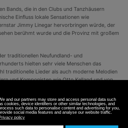
ihren Bands, die in den Clubs und Tanzhäusern
nische Einfluss lokale Sensationen wie
ernstar Jimmy Linegar hervorbringen würde, der
sehen berühmt wurde und die Provinz mit großem
er traditionellen Neufundland- und
rhunderts hielten sehr viele Menschen das
hl traditionelle Lieder als auch moderne Melodien
tlern und Komponisten wie Otto Kelland und von
round” von 1943 der erste eines einheimischen
nd Fernsehsendungen wie
All Around The Circle und
le’s
Old Time Songs and Poetry of Newfoundland
tionelle Neufundländer- und Labradormusik in den