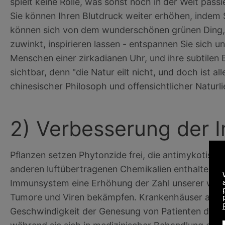
spielt keine Rolle, was sonst noch in der Welt passie
Sie können Ihren Blutdruck weiter erhöhen, indem S
können sich von dem wunderschönen grünen Ding
zuwinkt, inspirieren lassen - entspannen Sie sich u
Menschen einer zirkadianen Uhr, und ihre subtilen 
sichtbar, denn "die Natur eilt nicht, und doch ist all
chinesischer Philosoph und offensichtlicher Naturl
2) Verbesserung der 
Pflanzen setzen Phytonzide frei, die antimykotisc
anderen luftübertragenen Chemikalien enthalten, d
Immunsystem eine Erhöhung der Zahl unserer weiß
Tumore und Viren bekämpfen. Krankenhäuser auf 
Geschwindigkeit der Genesung von Patienten dokum