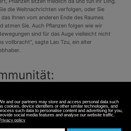
rt, Pflanzen sitzen friedlich da und tun ihr Ding.
ie die Weltnachrichten verfolgen, oder Sie
, das Ihnen vom anderen Ende des Raumes
nd atmen Sie. Auch Pflanzen folgen wie wir
Bewegungen sind für das Auge vielleicht nicht
es vollbracht", sagte Lao Tzu, ein alter
iebhaber.
Immunität:
he und antibakterielle Eigenschaften zusammen mit
ie, wenn wir sie einatmen, im menschlichen
en Blutkörperchen/NK-Zellen auslösen, die
der ganzen Welt haben eine bemerkenswerte
entiert, die Pflanzen ausgesetzt waren,