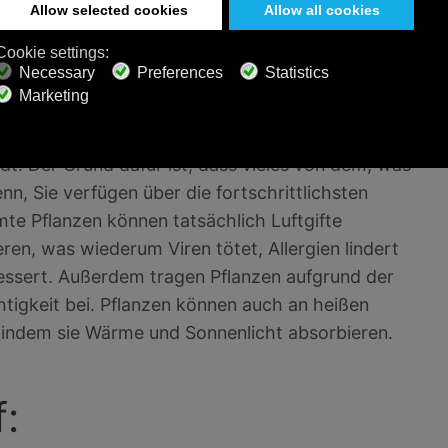
r anderweitig befanden.
lität:
n Ihrem Haus oder Büro schlechter sein könnte als
dt. Der Grund dafür ist, dass vieles von dem, was
, Sie verfügen über die fortschrittlichsten
te Pflanzen können tatsächlich Luftgifte
ren, was wiederum Viren tötet, Allergien lindert
ssert. Außerdem tragen Pflanzen aufgrund der
htigkeit bei. Pflanzen können auch an heißen
 indem sie Wärme und Sonnenlicht absorbieren.
: