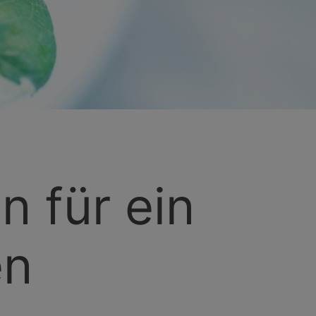
n für ein
en