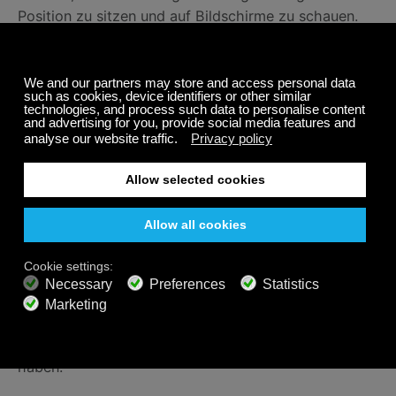
Position zu sitzen und auf Bildschirme zu schauen.
Pausenzeit-Musik:
Wenn ich eine Pause brauche,
hilft mir ein wenig Mediation, mich zu zentrieren und
mich von der Welt zu lösen. Entfliehen Sie mit
unserem
Musiksender Escape Meditation
.
Seien Sie sanftmütig
Von zu Hause aus zu arbeiten ist nicht mehr wie
früher. Es ist eine ganz neue Realität. Stellen Sie
sicher, dass Sie mit Ihren Kollegen über Ihr Leben
sprechen. Das kann dazu beitragen, tiefere
Beziehungen zu den Kollegen zu fördern und ein
gewisses Einfühlungsvermögen für alles zu
entwickeln, womit Sie außerhalb der Arbeit zu tun
haben.