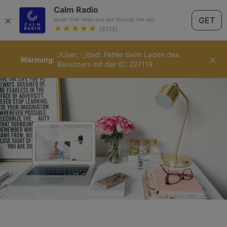
Calm Radio
×
GET
Music that helps you get through the day.
★★★★★
(3113)
JUser: :_load: Fehler beim Laden des
Deutsch
×
Warnung
Benutzers mit der ID: 227119