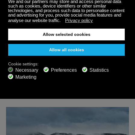
Roku, Sonos, Bluesound, Kindle y muchas otras
aplicaciones móviles.
¡Feliz Escucha!
Compartir
Noticias relacionadas