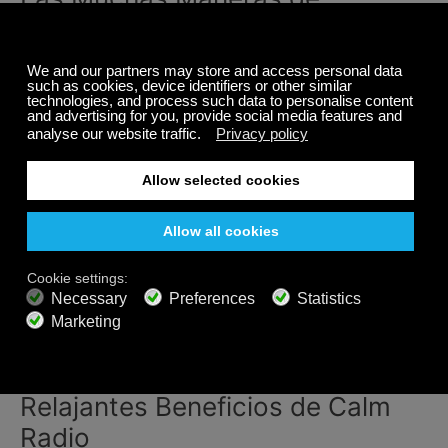
Escuchar Calm Radio
Hay muchos tipos de audífonos de dónde escoger.
Examinamos los pros y los contras
de cada estilo de
audífonos. Tómese unos minutos para leer si está
buscando nuevos audífonos.
Hay un número de maneras para escuchar Calm
Radio con audífonos o través de altavoces. Puede
encontrar nuestros canales gratuitos en línea en su
iPhone, iPad, Android, Apple TV, Alexa, Roku, Sonos,
Bluesound, Kindle y muchas otras aplicaciones
móviles.
Experimente Todos Los
Relajantes Beneficios de Calm
Radio