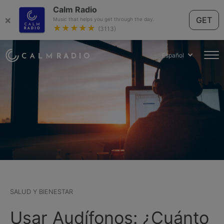
Calm Radio
×
GET
Music that helps you get through the day.
★★★★★
(3113)
Español
SALUD Y BIENESTAR
Usar Audífonos: ¿Cuánto