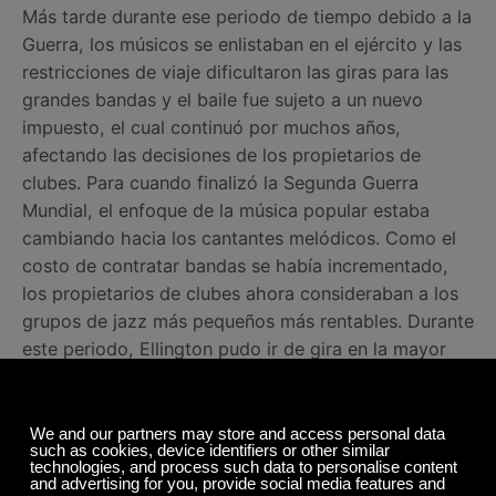
Más tarde durante ese periodo de tiempo debido a la
Guerra, los músicos se enlistaban en el ejército y las
restricciones de viaje dificultaron las giras para las
grandes bandas y el baile fue sujeto a un nuevo
impuesto, el cual continuó por muchos años,
afectando las decisiones de los propietarios de
clubes. Para cuando finalizó la Segunda Guerra
Mundial, el enfoque de la música popular estaba
cambiando hacia los cantantes melódicos. Como el
costo de contratar bandas se había incrementado,
los propietarios de clubes ahora consideraban a los
grupos de jazz más pequeños más rentables. Durante
este periodo, Ellington pudo ir de gira en la mayor
parte de Europa Occidental entre el 6 de abril y 30
de junio de 1950, con la orquesta tocando por más
de ochenta días. Luego a finales de los 1950s,
Ellington y Strayhorn comenzaron a trabajar en
música de banda sonora de películas, algunos de sus