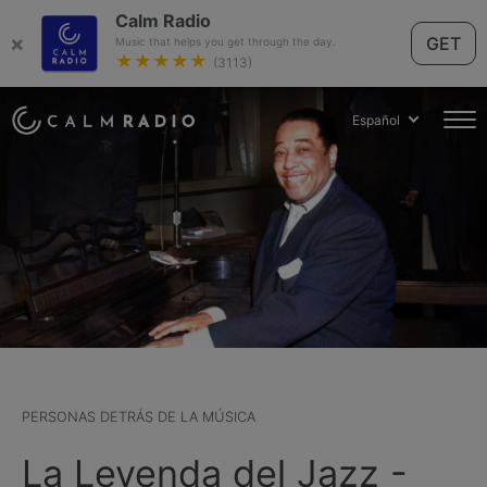
Calm Radio
×
GET
Music that helps you get through the day.
★★★★★
(3113)
Español
PERSONAS DETRÁS DE LA MÚSICA
La Leyenda del Jazz -