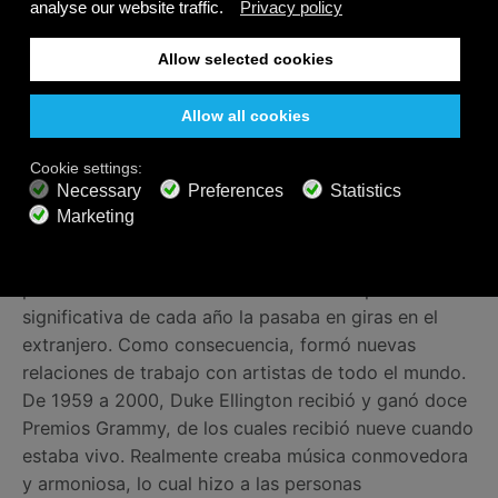
trabajos incluyen “Anatomy of a Murder” y “Paris
Blues”.
Luego, a principios de los 1960s, Ellington aceptó
grabar con artistas que habían sido rivales amistosos
en el pasado o que eran músicos más jóvenes que se
enfocaban en diferentes estilos. Durante este
periodo, grabó música de jazz increíble con varios
artistas como Louis Armstrong, Coleman Hawkins,
John Coltrane, y otros. Poco después, estaba
presentándose en todo el mundo. Y una parte
significativa de cada año la pasaba en giras en el
extranjero. Como consecuencia, formó nuevas
relaciones de trabajo con artistas de todo el mundo.
De 1959 a 2000, Duke Ellington recibió y ganó doce
Premios Grammy, de los cuales recibió nueve cuando
estaba vivo. Realmente creaba música conmovedora
y armoniosa, lo cual hizo a las personas