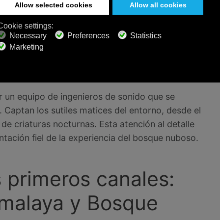
os es el uso de grabaciones reales de bosques
portan directamente a estos lugares serenos,
ajes sonoros artificiales simplemente no pueden
 entornos, ofrecemos a los oyentes una conexión
 un equipo de ingenieros de sonido que se
Captan los sutiles matices del entorno, desde el
de criaturas nocturnas. Esta atención al detalle
tación fiel de la experiencia del bosque nuboso.
 primeros canales:
imalaya y Bosque