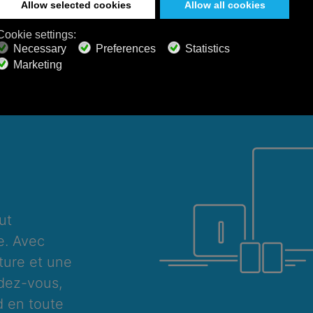
j/7
ut
e. Avec
ture et une
dez-vous,
 en toute