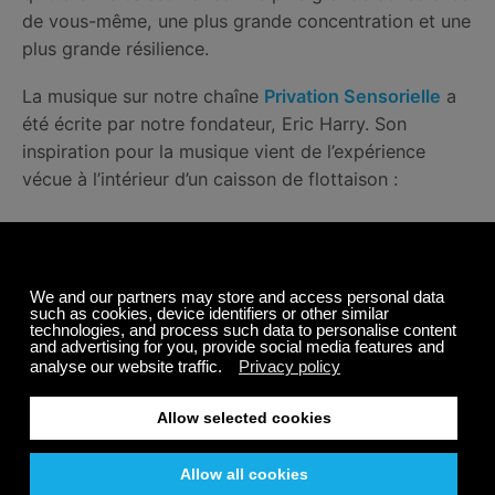
de vous-même, une plus grande concentration et une
plus grande résilience.
La musique sur notre chaîne
Privation Sensorielle
a
été écrite par notre fondateur, Eric Harry. Son
inspiration pour la musique vient de l’expérience
vécue à l’intérieur d’un caisson de flottaison :
“J’ai essayé d’imaginer une chambre noire, les oreilles
immergées dans un caisson de privation sensorielle,
baignant dans des sons tout en étant dénué de pensées.
Laissez les bruits attirer votre attention dans un endroit
isolé, faites en sorte que votre esprit soit immobile, mais
complètement conscient de tous vos cinq sens.”
Cette musique est excellente pour votre expérience