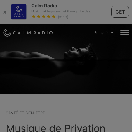
Calm Radio
×
GET
Music that helps you get through the day.
★★★★★
(3113)
Français
SANTÉ ET BIEN-ÊTRE
Musique de Privation