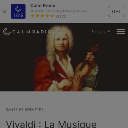
Calm Radio
×
GET
Music that helps you get through the day.
★★★★★
(3113)
Français
SANTÉ ET BIEN-ÊTRE
Vivaldi : La Musique