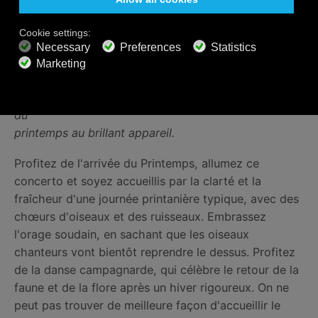
Puis sur le pré riant et fleuri,
Au cher murmure des feuilles et des arbres,
Dort le chevrier, son fidèle chien à ses côtés.
Au son joyeux de la musette champêtre,
Jeunes filles et bergers dansent sous l’aimable Voûte
du
printemps au brillant appareil.
Profitez de l'arrivée du Printemps, allumez ce
concerto et soyez accueillis par la clarté et la
fraîcheur d'une journée printanière typique, avec des
chœurs d'oiseaux et des ruisseaux. Embrassez
l'orage soudain, en sachant que les oiseaux
chanteurs vont bientôt reprendre le dessus. Profitez
de la danse campagnarde, qui célèbre le retour de la
faune et de la flore après un hiver rigoureux. On ne
peut pas trouver de meilleure façon d'accueillir le