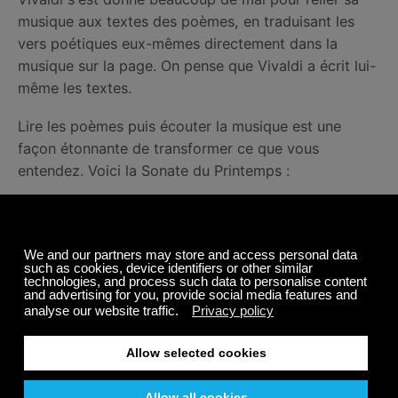
musique aux textes des poèmes, en traduisant les
vers poétiques eux-mêmes directement dans la
musique sur la page. On pense que Vivaldi a écrit lui-
même les textes.
Lire les poèmes puis écouter la musique est une
façon étonnante de transformer ce que vous
entendez. Voici la Sonate du Printemps :
Le printemps est arrivé et, pleins d’allégresse,
Les oiseaux le saluent d’une joyeuse chanson, Tandis
que les sources, aux souffles des zéphyrs, Coulent
en gazouillant doucement.
Revêtant le ciel d’un noir manteau arrivent
Éclairs et tonnerre choisis pour l’annoncer ;
Quand ils se taisent enfin,
les petits oiseaux Reprennent leur harmonieux
ramage