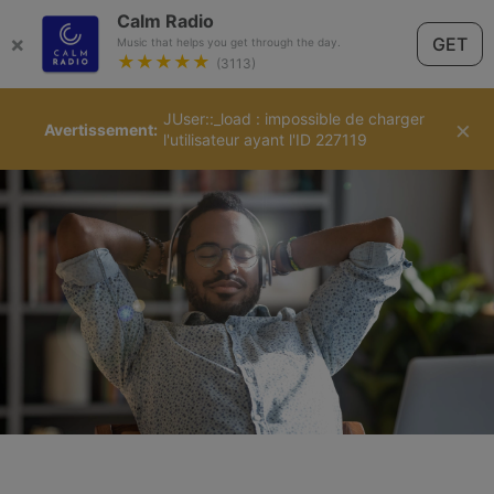
Calm Radio
×
GET
Music that helps you get through the day.
★★★★★
(3113)
JUser::_load : impossible de charger
Français
×
Avertissement
l'utilisateur ayant l'ID 227119