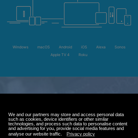
Windows
macOS
Android
iOS
Alexa
Sonos
Apple TV 4
Roku
Saldi estivi
Risparmia fino al
50%
sul tuo abbonamento.