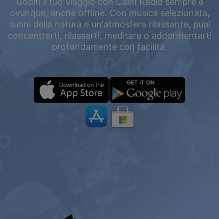
Goditi il tuo viaggio con Calm Radio sempre e
ovunque, anche offline. Con musica selezionata,
suoni della natura e un'atmosfera rilassante, puoi
concentrarti, rilassarti, meditare o addormentarti
profondamente con facilità.