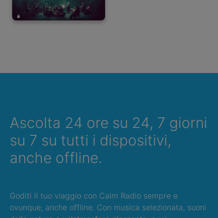
Ascolta 24 ore su 24, 7 giorni
su 7 su tutti i dispositivi,
anche offline.
Goditi il tuo viaggio con Calm Radio sempre e
ovunque, anche offline. Con musica selezionata, suoni