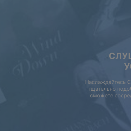
Летняя распрода
СЛУ
Сэкономьте до
У
на подписке.
Наслаждайтесь Ca
тщательно подо
БЕСПЛАТНО
сможете сосред
$0.00
USD / Месяц