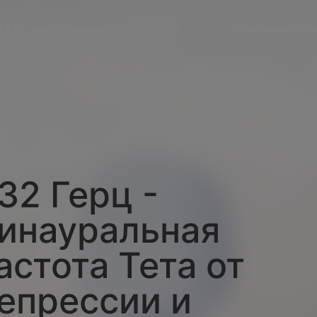
LIFE
Центр помощи
Присоединяйтесь
32 Герц -
инауральная
астота Тета от
епрессии и