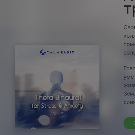
т
Сер
кол
пом
сол
Гов
умс
жизн
Зем
син