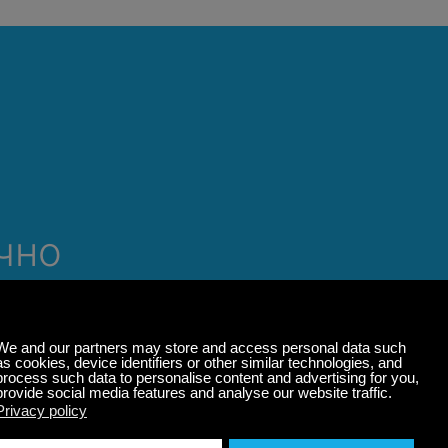
чно
 даже
 и в любом