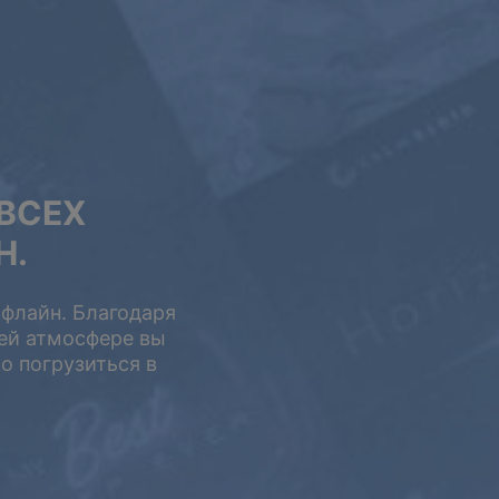
ВСЕХ
Н.
офлайн. Благодаря
ей атмосфере вы
5 ЛЕТ
о погрузиться в
$399
$199.5
USD / 5 лет