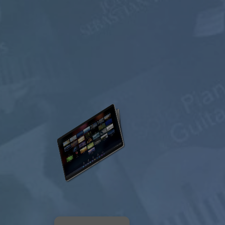
Бесплатно
200+
музыкальных
каналов
FREE
PREMIUM