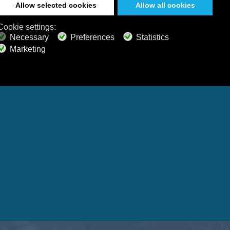
вать или
Windows
macOS