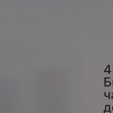
Каналы
Избранное
Zen
4
Б
ч
д