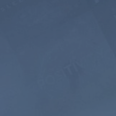
равно $
3.32
в месяц
Подписаться
аж
Управляемая
Звуки
Медитация
Природы