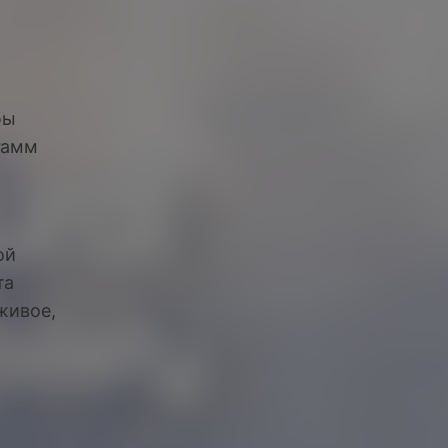
о
бы
гамм
ой
та
живое,