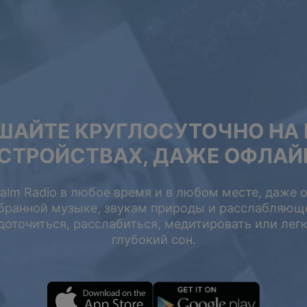
жа
ШАЙТЕ КРУГЛОСУТОЧНО НА 
 50%
СТРОЙСТВАХ, ДАЖЕ ОФЛАЙ
lm Radio в любое время и в любом месте, даже 
бранной музыке, звукам природы и расслабляющ
ПРЕМИУМ
2 ГОДА
оточиться, расслабиться, медитировать или легк
НА ОДИН
глубокий сон.
ГОД
$199
$119.98
$119.4
$71.98
USD / 2 года