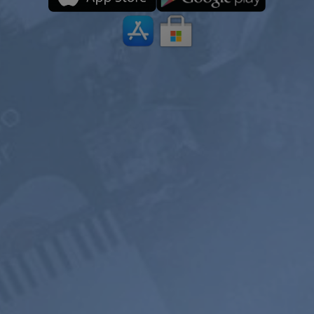
USD / год
равно $
4.97
в месяц
равно $
5.99
в месяц
Подписаться
Подписаться
700+
Прослушивание
Звуковой пейз
музыкальных
без рекламы
Микшер
каналов