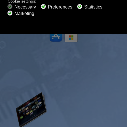
700+ музыкальных каналов
Музыка без рекламы
Микшер звуковых пейзажей
Расширенный плейлист
HD-аудио
Запросить