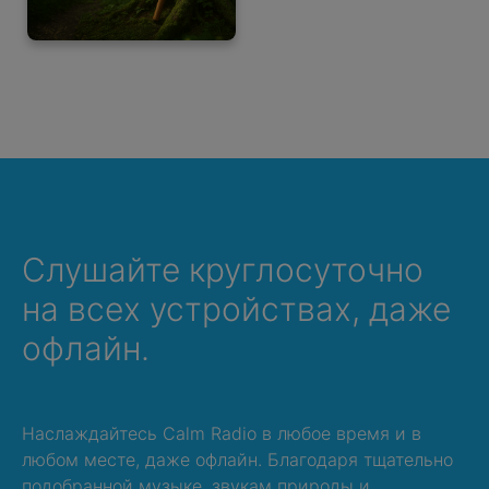
Слушайте круглосуточно
на всех устройствах, даже
офлайн.
Наслаждайтесь Calm Radio в любое время и в
любом месте, даже офлайн. Благодаря тщательно
подобранной музыке, звукам природы и