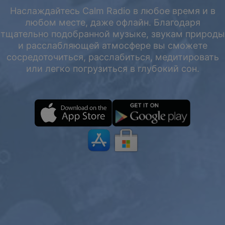
Наслаждайтесь Calm Radio в любое время и в
любом месте, даже офлайн. Благодаря
тщательно подобранной музыке, звукам природы
и расслабляющей атмосфере вы сможете
сосредоточиться, расслабиться, медитировать
или легко погрузиться в глубокий сон.