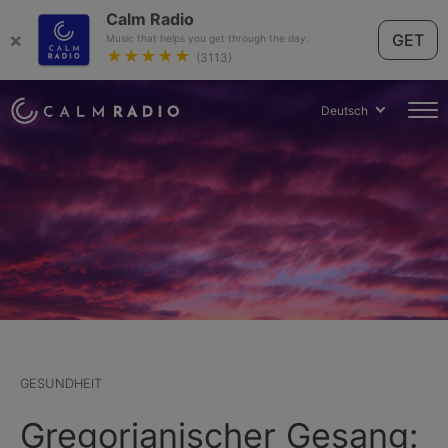
Calm Radio
×
GET
Music that helps you get through the day.
★★★★★
(3113)
Deutsch
GESUNDHEIT
Gregorianischer Gesang: