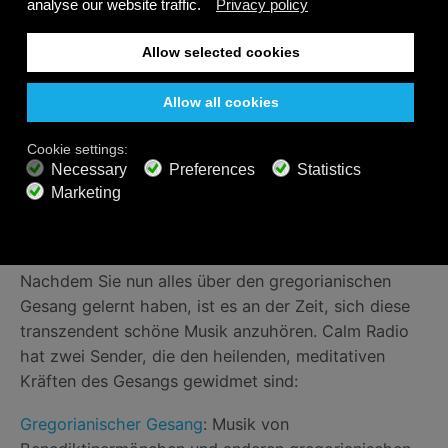
Die früheste Notation bestand aus kleinen Punkten
und Schnörkeln, die Neumen genannt wurden. Ein
italienischer Mönch namens Guido von Arezzo kam
auf die Idee, eine Reihe von parallelen Linien zu
verwenden, die über das Blatt gezogen wurden und
die wir heute als “Notenlinien“ kennen.
Gregorianischer Gesang bei
Calm Radio
Nachdem Sie nun alles über den gregorianischen
Gesang gelernt haben, ist es an der Zeit, sich diese
transzendent schöne Musik anzuhören. Calm Radio
hat zwei Sender, die den heilenden, meditativen
Kräften des Gesangs gewidmet sind:
Gregorianischer Gesang
: Musik von