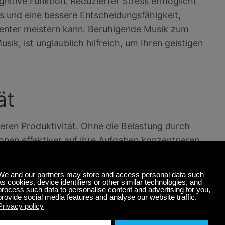
nitive Funktion. Reduzierter Stress ermöglicht
s und eine bessere Entscheidungsfähigkeit,
zienter meistern kann. Beruhigende Musik zum
ik, ist unglaublich hilfreich, um Ihren geistigen
ät
heren Produktivität. Ohne die Belastung durch
nen effektiver auf ihre Aufgaben konzentrieren,
tät
aflosigkeit oder unruhigen Nächten führen. Ein