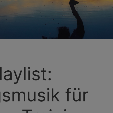
aylist:
smusik für