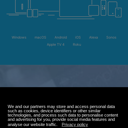
Windows
macOS
Android
iOS
Alexa
Sonos
Apple TV 4
Roku
Offre d'été
Jusqu'à 50 % de
réduction
sur votre abonnement.
ÉCOUTEZ-LE 24H/24 ET