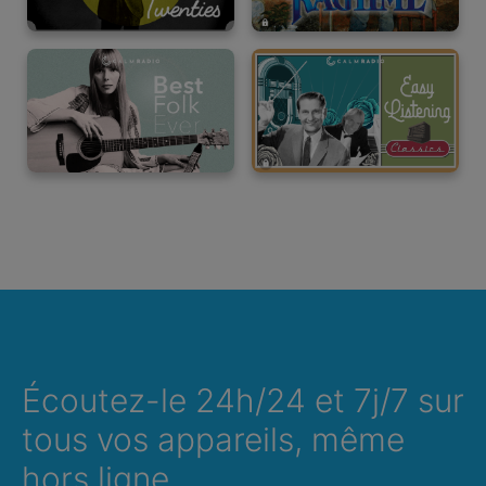
Écoutez-le 24h/24 et 7j/7 sur
tous vos appareils, même
hors ligne.