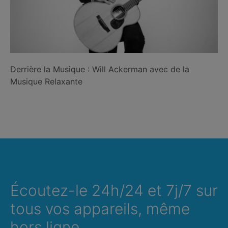
Derrière la Musique : Will Ackerman avec de la
Musique Relaxante
Écoutez-le 24h/24 et 7j/7 sur
tous vos appareils, même
hors ligne.