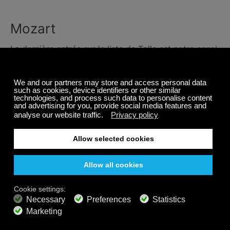
Mozart
La dernière entrée sur la liste de Tolle est notre
canal
Mozart
. Mozart a profondément marqué la musique
classique. Sa brillance et sa maturité de style
englobaient la lumière et la grâce ainsi que
l'obscurité et la passion.
Comme Tolle, Mozart était profondément préoccupé
par les questions spirituelles. Il laissait cela
transparaître dans son travail. Robert Levin,
musicologue à Harvard, dit de la musique de Mozart
qu'elle est "une musique de tendresse, d'empathie et,
dans certains moments, de grandeur". On peut
imaginer Tolle réfléchissant sur la profondeur avec
Mozart jouant en arrière-plan. En fait, quand Tolle
écrit dans A New Earth : "la vie est la danseuse et