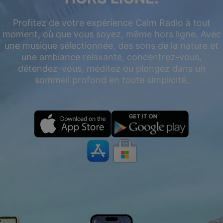
Profitez de votre expérience Calm Radio à tout
moment, où que vous soyez, même hors ligne. Avec
une musique sélectionnée, des sons de la nature et
une ambiance relaxante, concentrez-vous,
détendez-vous, méditez ou plongez dans un
sommeil profond en toute simplicité.