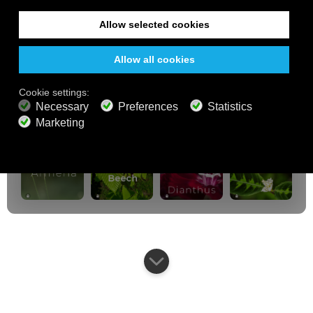
réduction
sur votre abonnement.
GRATUIT
200+ chaînes
Écoute sans fin
Écoute gratis
FORFAITS PREMIUM
800+ chaînes de musique
Musique sans publicité
Mixeur de paysages sonores
Playlist étendue
Audio HD
Obtenir l'offre