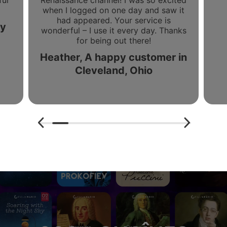
ful
Renaissance channel! I was so excited
when I logged on one day and saw it
had appeared. Your service is
ny
wonderful – I use it every day. Thanks
for being out there!
Heather, A happy customer in
Cleveland, Ohio