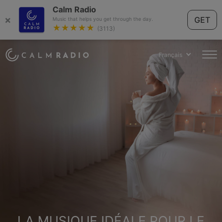
Calm Radio
×
GET
Music that helps you get through the day.
★★★★★
(3113)
Français
LA MUSIQUE IDÉALE POUR LE