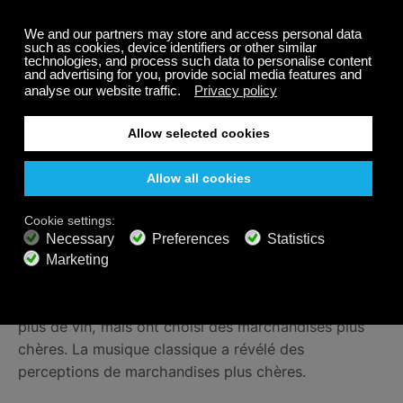
Affaires
Parfois, l'approche classique est la meilleure. Au
début des années 90, des chercheurs de la Texas
Tech University ont mené
une expérience sur le
terrain
, dans l'espoir d'en savoir plus sur le pouvoir
de la musique de fond.
Ils ont comparé le classique et le top 40 dans un
magasin de vin. Les résultats ont prouvé que la
musique a un pouvoir sur notre façon de dépenser.
Les acheteurs qui écoutaient de la musique classique
dépensaient plus d'argent que les auditeurs du top
40. Il est intéressant de noter qu'ils n'ont pas acheté
plus de vin, mais ont choisi des marchandises plus
chères. La musique classique a révélé des
perceptions de marchandises plus chères.