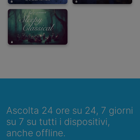
Ascolta 24 ore su 24, 7 giorni
su 7 su tutti i dispositivi,
anche offline.