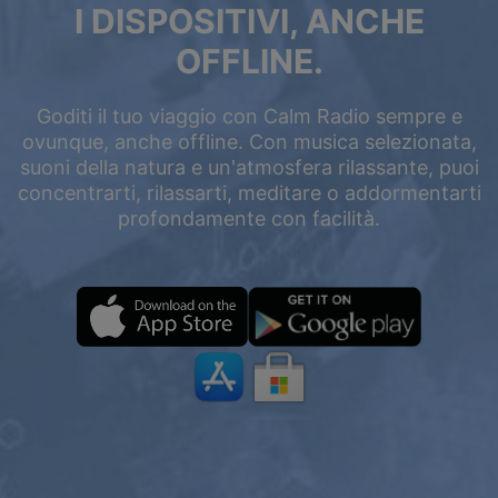
I DISPOSITIVI, ANCHE
OFFLINE.
Goditi il tuo viaggio con Calm Radio sempre e
ovunque, anche offline. Con musica selezionata,
suoni della natura e un'atmosfera rilassante, puoi
concentrarti, rilassarti, meditare o addormentarti
profondamente con facilità.