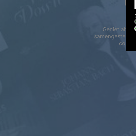
LU
Geniet altijd
samengestelde m
concen
Zomeruitverkoop
Bespaar tot 50
op je abonnement