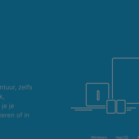
ntuur, zelfs
k,
je je
eren of in
Windows
macOS