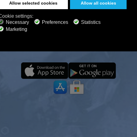
ISTER 24/7 OP ALLE APPARAT
ZELFS OFFLINE
 en overal van je Calm Radio-avontuur, zelfs offline. 
uziek, natuurgeluiden en een ontspannen sfeer kun j
treren, ontspannen, mediteren of in een diepe slaap 
%