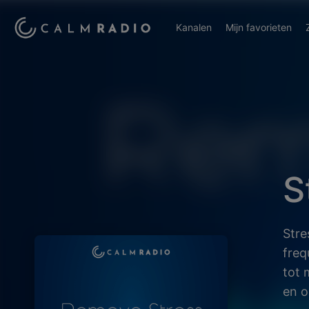
Kanalen
Mijn favorieten
S
Stre
freq
tot 
en o