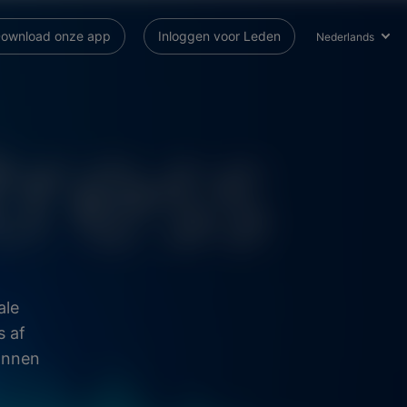
ownload onze app
Inloggen voor Leden
Nederlands
ale
s af
annen