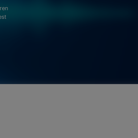
ren
est