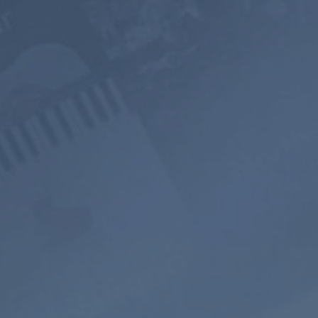
EÉN JAAR
2 JAAR
PREMIUM
$119.98
$199
$71.98
$119.4
USD / jaar
USD / 2 jaar
gelijk aan $
5.99
per
gelijk aan $
4.97
per
maand
maand
Abonneer
Abonneren
800+ Muziek
Ad-free
Geluidslandsch
Kanalen
Luisteren
Mixer