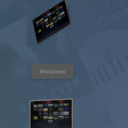
GRATIS
$0.00
USD / Maand
Luister
gratis
Windows
200+ Muziek
Kanalen
FREE
PREMIUM