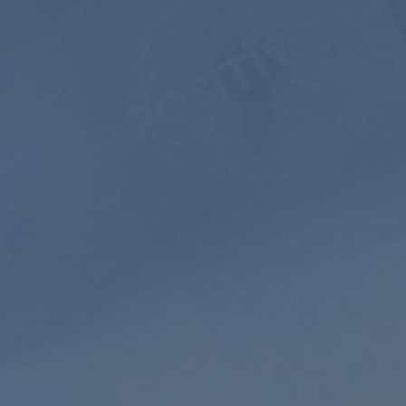
5 JAAR
$399
$199.5
USD / 5 jaar
gelijk aan $
3.32
per
maand
Abonneren
ap
Begeleide
Natuurgeluiden
meditatie