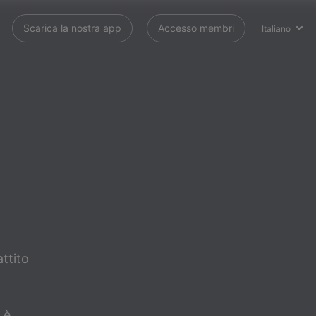
Scarica la nostra app
Accesso membri
Italiano
attito
 è