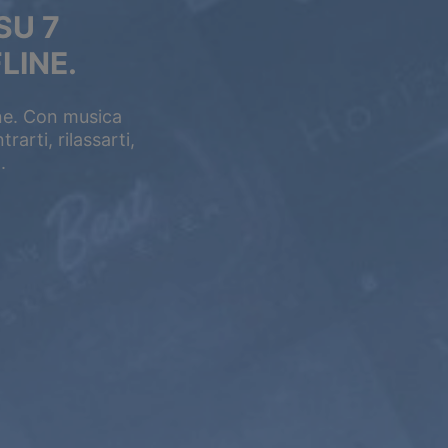
SU 7
LINE.
ine. Con musica
arti, rilassarti,
.