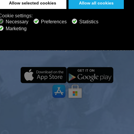
OLTA 24 ORE SU 24, 7 GIORNI 
UTTI I DISPOSITIVI, ANCHE OFF
viaggio con Calm Radio sempre e ovunque, anche offl
ni della natura e un'atmosfera rilassante, puoi concentr
meditare o addormentarti profondamente con facilità
al 50%
to.