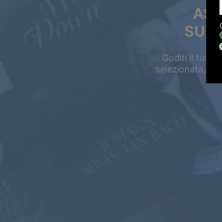
ASC
SU T
Goditi il tuo 
selezionata, suo
Saldi estivi
Risparmia fino 
sul tuo abbonamen