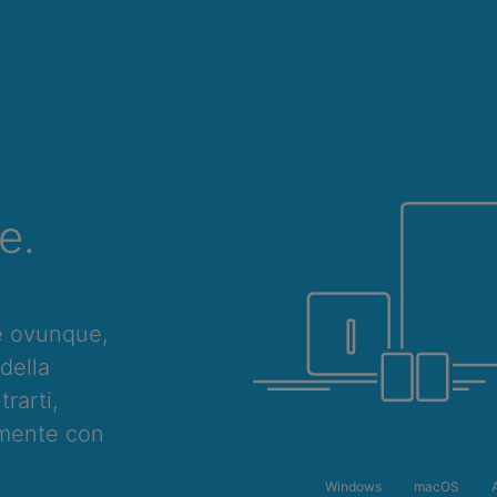
e.
e ovunque,
della
rarti,
amente con
Windows
macOS