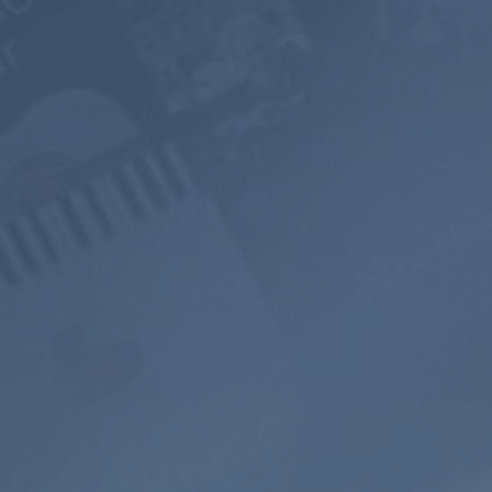
PREMIUM
2 ANNI
ANNUALE
$119.98
$199
$71.98
$119.4
USD / anno
USD / 2 anni
equivale a $
5.99
al
equivale a $
4.97
al
mese
mese
Iscriviti
Abbonati
800+ Canali
Ascolto senza
Paesaggio sono
Musicali
pubblicità
Mixer