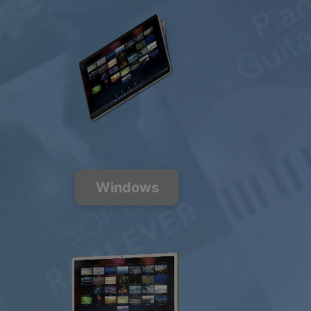
GRATUITO
$0.00
USD / mese
Ascolta
gratis
Windows
200+ Canali
musicali
FREE
PREMIUM