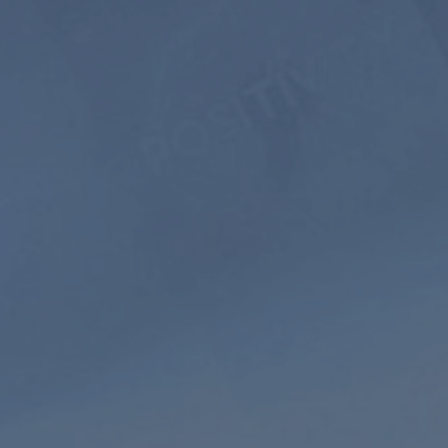
5 ANNI
$399
$199.5
USD / 5 anni
equivale a $
3.32
al
mese
Abbonati
ro
Meditazione
Suoni della natura
guidata