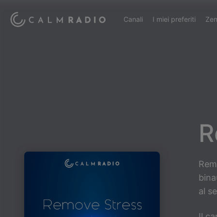
Canali
I miei preferiti
Zen
R
Remo
bina
al s
Il c