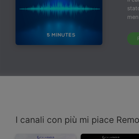
stat
ment
I canali con più mi piace Rem