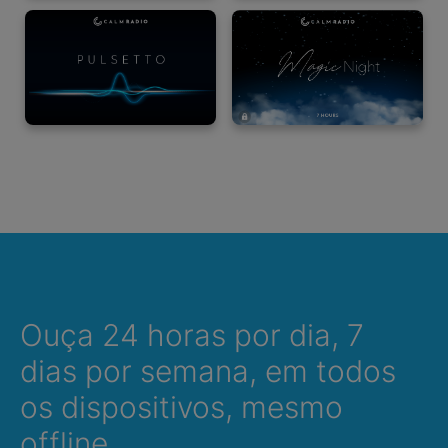
Ouça 24 horas por dia, 7
dias por semana, em todos
os dispositivos, mesmo
offline