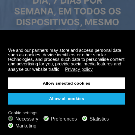
DIA, 7 DIAS POR
SEMANA, EM TODOS OS
DISPOSITIVOS, MESMO
Promoção de Verão
OFFLINE
Economize até
Aproveite sua jornada na Calm Radio a qualquer
50%
hora, em qualquer lugar, mesmo offline. Com
na sua assinatura.
músicas selecionadas, sons da natureza e um
ambiente relaxante, você pode se concentrar,
relaxar, meditar ou cair em um sono profundo com
GRÁTIS
200+ canais
Audição infinita
facilidade.
Ouça grátis
PLANOS PREMIUM
800+ canais de música
Música sem anúncios
Misturador de paisagens sonoras
Playlist estendida
Áudio HD