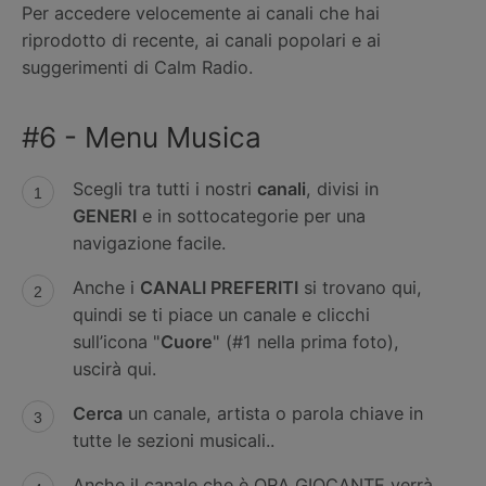
Per accedere velocemente ai canali che hai
riprodotto di recente, ai canali popolari e ai
suggerimenti di Calm Radio.
#6 - Menu Musica
Scegli tra tutti i nostri
canali
, divisi in
GENERI
e in sottocategorie per una
navigazione facile.
Anche i
CANALI PREFERITI
si trovano qui,
quindi se ti piace un canale e clicchi
sull’icona "
Cuore
" (#1 nella prima foto),
uscirà qui.
Cerca
un canale, artista o parola chiave in
tutte le sezioni musicali..
Anche il canale che è ORA GIOCANTE verrà