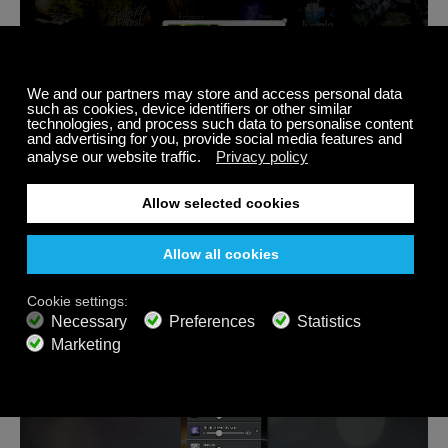
Il suono prescelto verrà riprodotto insieme alla
musica, e l’icona (+) cambierà in un numero tra 1
a 3 per indicare quanti suoni vengono riprodotti