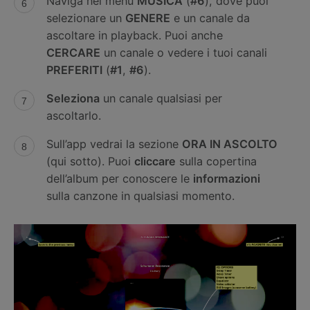
Naviga nel menu
MUSICA
(
#6
), dove puoi
selezionare un
GENERE
e un canale da
ascoltare in playback. Puoi anche
CERCARE
un canale o vedere i tuoi canali
PREFERITI
(
#1
,
#6
).
Seleziona
un canale qualsiasi per
ascoltarlo.
Sull’app vedrai la sezione
ORA IN ASCOLTO
(qui sotto). Puoi
cliccare
sulla copertina
dell’album per conoscere le
informazioni
sulla canzone in qualsiasi momento.