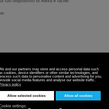
 tuo dispositivo di Alexa è facile!
me:
zon Alexa App
d su molti non - noi giocare negozi ma è
ideload esso ') come un file APK.