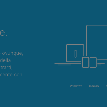
e.
e ovunque,
della
rarti,
amente con
Windows
macOS