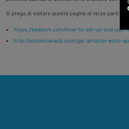
Si prega di visitare queste pagine di terze parti per 
https://beebom.com/how-to-set-up-and-use-
http://echoincanada.com/get-amazon-echo-a