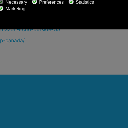
suggerimenti utili:
Amazon-Echo-outside-US
pp-canada/