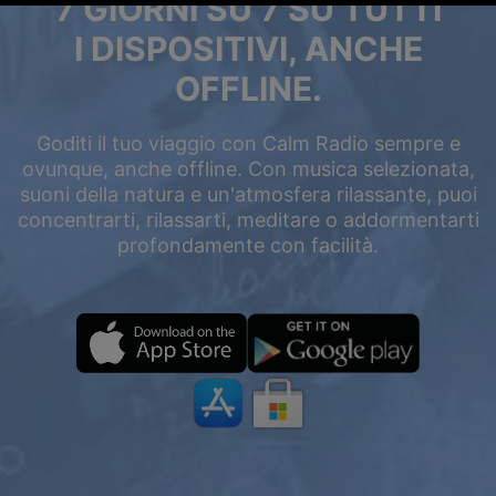
7 GIORNI SU 7 SU TUTTI
I DISPOSITIVI, ANCHE
OFFLINE.
Goditi il tuo viaggio con Calm Radio sempre e
ovunque, anche offline. Con musica selezionata,
suoni della natura e un'atmosfera rilassante, puoi
concentrarti, rilassarti, meditare o addormentarti
profondamente con facilità.