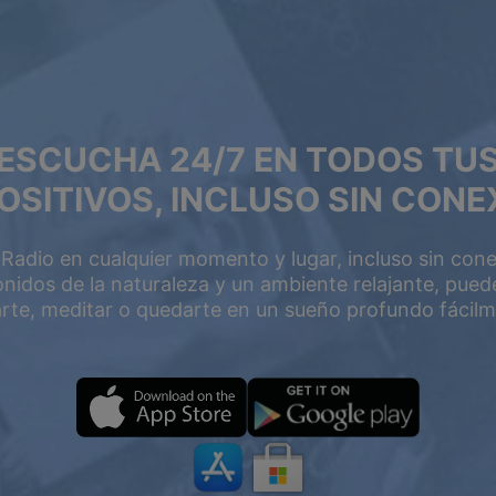
ESCUCHA 24/7 EN TODOS TU
n 50%
OSITIVOS, INCLUSO SIN CONE
 Radio en cualquier momento y lugar, incluso sin con
onidos de la naturaleza y un ambiente relajante, pued
jarte, meditar o quedarte en un sueño profundo fácilm
PREMIUM
2 AÑOS
POR UN AÑO
$119.98
$199
$71.98
$119.4
USD / año
USD / 2 años
equivale a $
5.99
por
equivale a $
4.97
por
mes
mes