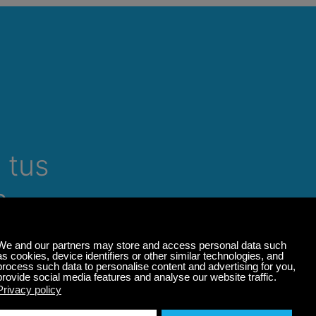
 tus
n
 y lugar,