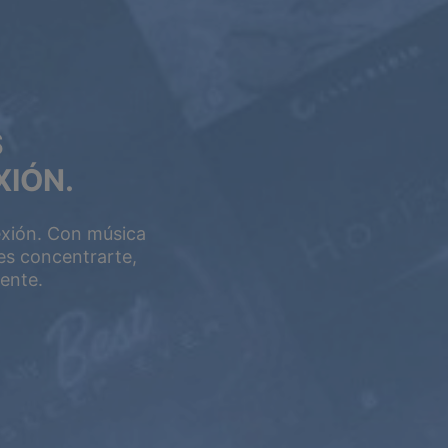
S
XIÓN.
exión. Con música
es concentrarte,
ente.
5 AÑOS
$399
$199.5
USD / 5 años
equivale a $
3.32
por
mes