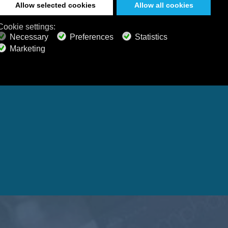
da, sonidos
edes
en un sueño
Windows
macOS