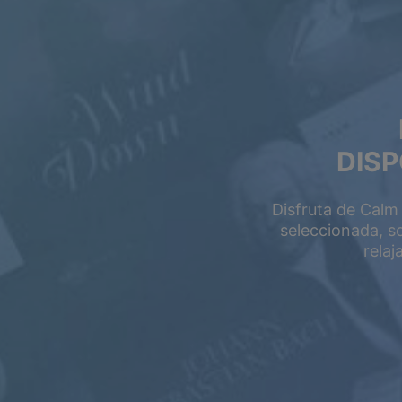
Oferta de Verano
Ahorra hasta u
DISP
en tu suscripción.
Disfruta de Calm
seleccionada, s
rela
GRATIS
$0.00
USD / mes