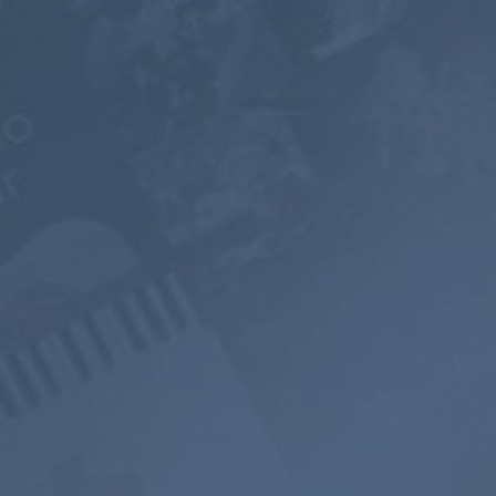
Suscribirse
Suscribirse
00+ Canales de
Escucha sin
Paisaje sonor
Música
publicidad
Mezclador