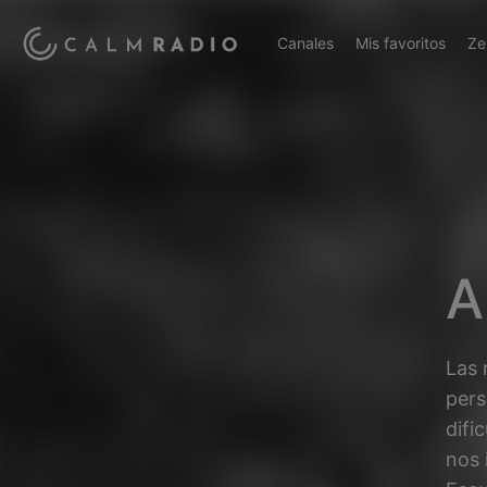
Canales
Mis favoritos
Ze
A
Las 
pers
difi
nos 