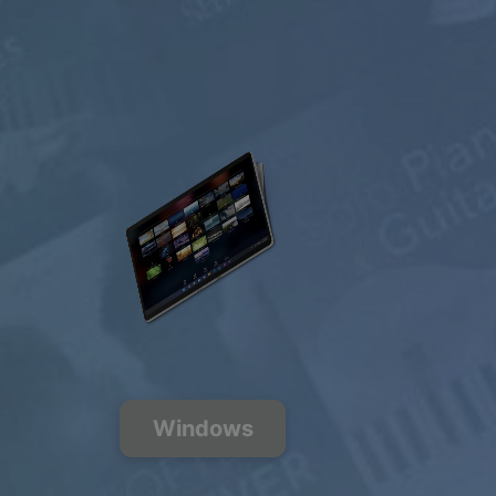
Escuchar
gratis
200+ canales de
8
música
FREE
PREMIUM
Windows