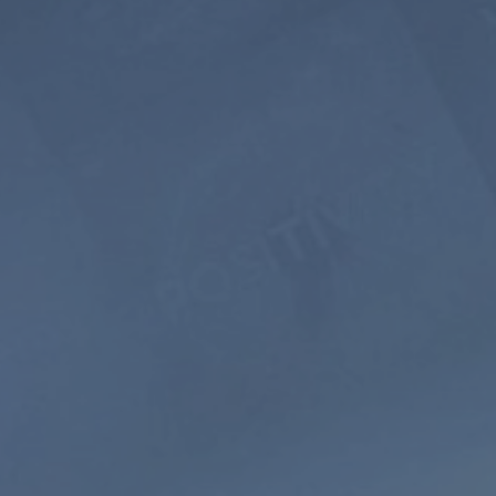
Suscribirse
o
Sonidos de la
Meditación guiada
naturaleza