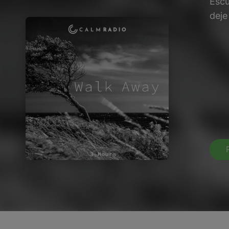
Escu
deje