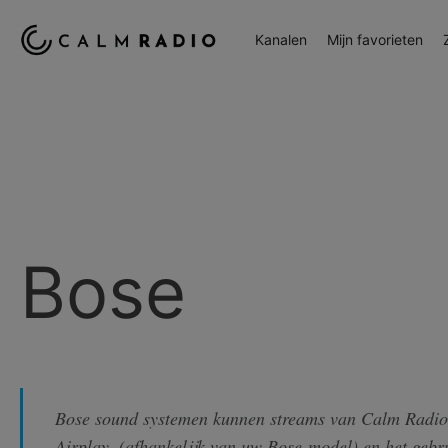
Kanalen
Mijn favorieten
Bose
Bose sound systemen kunnen streams van Calm Radio 
Airplay, (afhankelijk van uw Bose-model) en het gebr