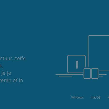
ntuur, zelfs
k,
je je
eren of in
Windows
macOS