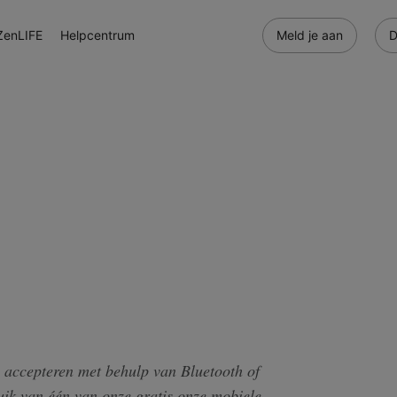
ZenLIFE
Helpcentrum
Meld je aan
D
accepteren met behulp van Bluetooth of
uik van één van onze gratis onze mobiele