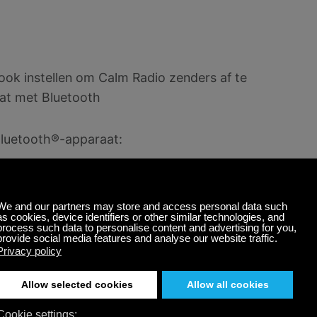
ok instellen om Calm Radio zenders af te
at met Bluetooth
Bluetooth®-apparaat:
 luidspreker allebei zijn ingeschakeld,
rie seconden ingedrukt om de speaker
zal langzaam aan en uit gaan, ongeveer
luidspreker in de detecteerbare
ble." Dit zal het apparaat de