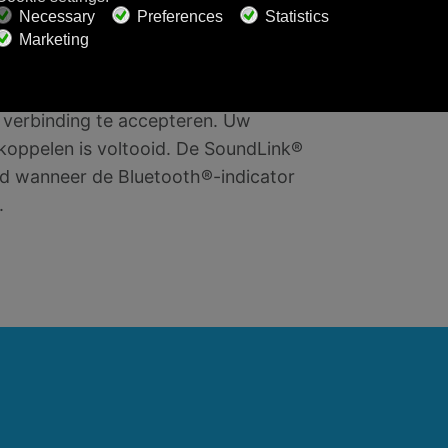
th®-apparaten. Selecteer "Bose
r dan de cijfers 0000 in en druk op
verbinding te accepteren. Uw
koppelen is voltooid. De SoundLink®
id wanneer de Bluetooth®-indicator
.