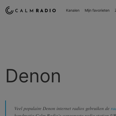
Kanalen
Mijn favorieten
Denon
Veel populaire Denon internet radios gebruiken de
ra
handmatig Calm Radio’s aangepaste radio station URL