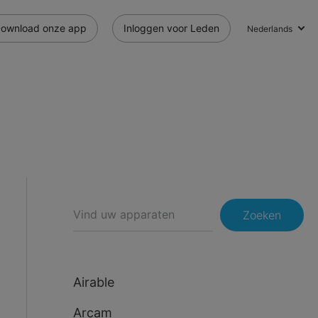
ownload onze app
Inloggen voor Leden
Nederlands
Zoeken
Airable
Arcam