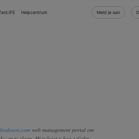
ZenLIFE
Helpcentrum
Meld je aan
D
diodenon.com
web management portal om
s op te slaan. Hier leest u hoe u Calm