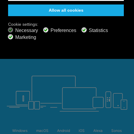
natuurgeluiden en een ontspannen sfeer kun je je
gemakkelijk concentreren, ontspannen, mediteren of
in een diepe slaap vallen.
Windows
macOS
Android
iOS
Alexa
Sonos