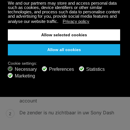
Selecteer
System
en selecteer dan
Device
Info
.
De registratiecode wordt weergegeven
onderaan het scherm. Het is een set van 4
cijfers.
Step 3
Vanuit de Calm radio's URL lijst die u heeft
gedownload, knipt en plakt u de URL van
de zender van uw voorkeur in uw Chumby
account
De zender is nu zichtbaar in uw Sony Dash