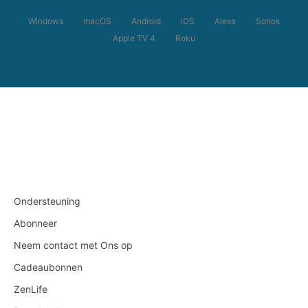
Windows
macOS
Android
iOS
Alexa
Sonos
Apple TV 4
Roku
Ondersteuning
Abonneer
Neem contact met Ons op
Cadeaubonnen
ZenLife