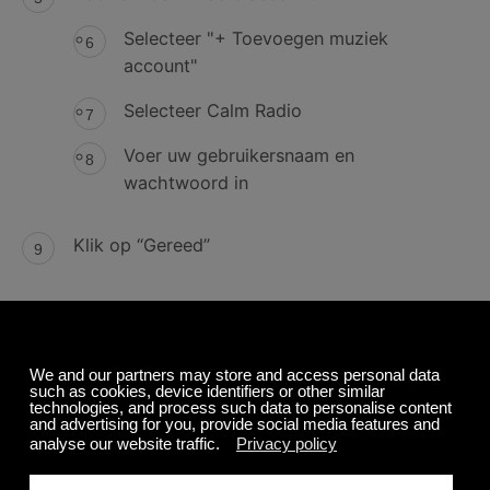
Selecteer "+ Toevoegen muziek
account"
Selecteer Calm Radio
Voer uw gebruikersnaam en
wachtwoord in
Klik op “Gereed”
Het gebruik van de CasaTunes
iOS of Android App
Start de CasaTunes App
Onthul het menu door te klikken op het
systeemmenu