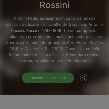
Rossini
A Calm Radio apresenta um canal de música
clássica dedicado ao trabalho de Gioachino Antonio
Rossini. Rossini (1792-1868) foi um compositor
italiano da era romântica, mais conhecido por suas
óperas extremamente populares
Barbeiro de Sevilha
(1816) e
Guilherme Tell
(1829). Ouça essa coleção
Facebook
fenomenal de música clássica, ótima para relaxar,
estudar, trabalhar e usar a criatividade.
Twitter
Cadastre-se para ouvir