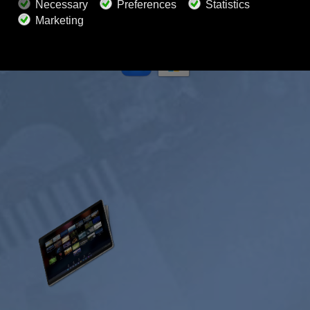
800+ canais de música
Música sem anúncios
Misturador de paisagens sonoras
Playlist estendida
Áudio HD
Obter oferta